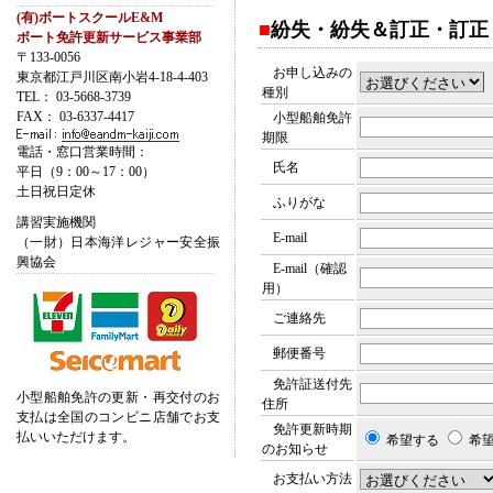
(有)ボートスクールE&M
■
紛失・紛失＆訂正・訂正
ボート免許更新サービス事業部
〒
133-0056
お申し込みの
東京都
江戸川区
南小岩4-18-4-403
種別
TEL：
03-5668-3739
FAX：
03-6337-4417
小型船舶免許
期限
電話・窓口営業時間：
氏名
平日（9：00～17：00）
土日祝日定休
ふりがな
講習実施機関
E-mail
（一財）日本海洋レジャー安全振
興協会
E-mail（確認
用）
ご連絡先
郵便番号
免許証送付先
小型船舶免許の更新・再交付のお
住所
支払は全国のコンビニ店舗でお支
免許更新時期
払いいただけます。
希望する
希
のお知らせ
お支払い方法