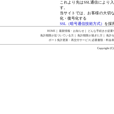
これより先はSSL通信により
す。
当サイトでは、お客様の大切
化・復号化する
SSL（暗号通信技術方式）
を採
HOME
｜
最新情報・お知らせ
｜
どんな手続きが必要
免許期限が近づいている方
｜
免許期限が過ぎた方
｜
免許
ボート免許更新・再交付サービス
|
必要書類・料金
Copyright (C)